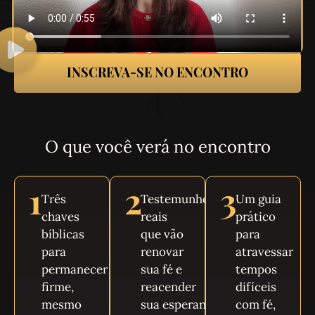
INSCREVA-SE NO ENCONTRO
O que você verá no encontro
1
2
3
Três
Testemunhos
Um guia
chaves
reais
prático
bíblicas
que vão
para
para
renovar
atravessar
permanecer
sua fé e
tempos
firme,
reacender
difíceis
mesmo
sua esperança
com fé,