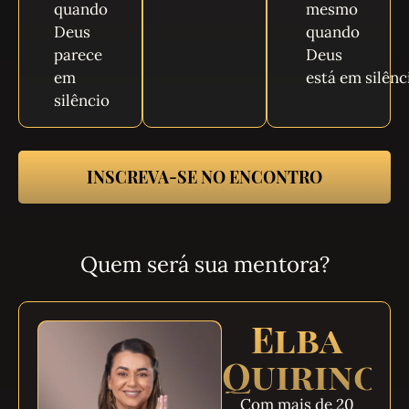
quando
mesmo
Deus
quando
parece
Deus
em
está em silênc
silêncio
INSCREVA-SE NO ENCONTRO
Quem será sua mentora?
Elba
Quirino
Com mais de 20